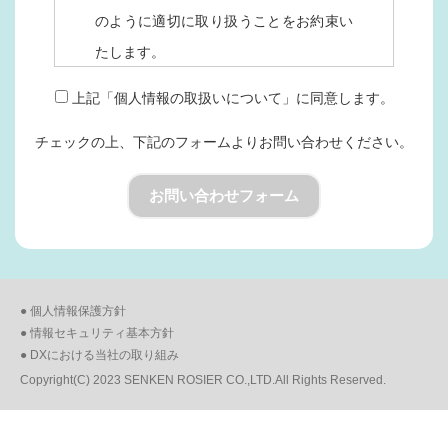
のように適切に取り扱うことをお約束い
たします。
上記「個人情報の取扱いについて」に同意します。
ご入力いただいた個人情報は、当社か
チェックの上、
下記のフォームより
お問い合わせください。
らのご連絡や営業資料のご送付、および
皆様からのお問合せ内容にお答えする目
お問い合わせフォーム
的で取得し、その目的の範囲を超えて利
用することはありません。
また、ご本人の同意なく第三者に委託・
提供することはありません。
● 個人情報保護方針
● 情報セキュリティ基本方針
● DXにおける当社の取り組み
個人情報のご提出は皆様の自由な判断
Copyright(C) 2023 SENKEN ROSIER CO.,LTD.All Rights Reserved.
に任されます。ただし、正確なご連絡先
等の情報を入力いただけない場合には、